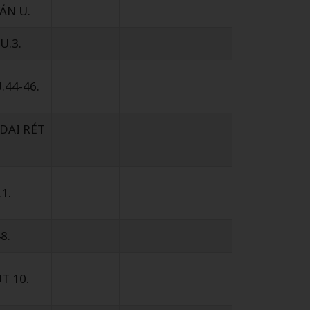
ÁN U.
U.3.
.44-46.
DAI RÉT
1.
8.
T 10.