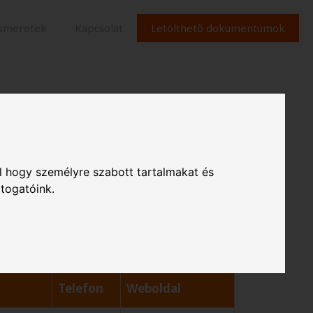
ismeretek
Kapcsolat
Letölthető dokumentumok
l hogy személyre szabott tartalmakat és
átogatóink.
Telefon
Weboldal