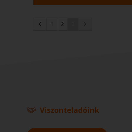
1
2
3
Viszonteladóink