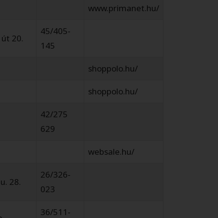
www.primanet.hu/
45/405-
 út 20.
145
shoppolo.hu/
shoppolo.hu/
42/275
629
websale.hu/
26/326-
 u. 28.
023
36/511-