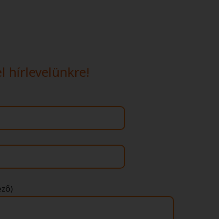
l hírlevelünkre!
ező)