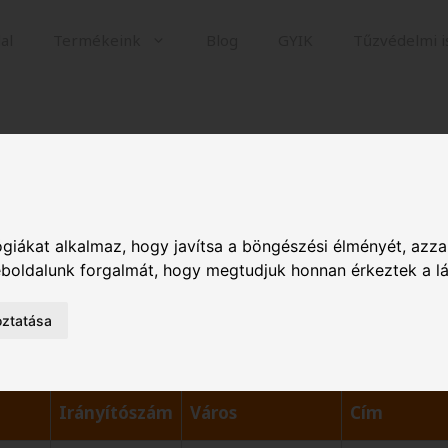
al
Termékeink
Blog
GYIK
Tűzvédelmi 
giákat alkalmaz, hogy javítsa a böngészési élményét, azza
weboldalunk forgalmát, hogy megtudjuk honnan érkeztek a l
oztatása
Irányítószám
Város
Cím