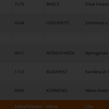
7570
BARCS
Erkel Ferenc
4244
ÚJFEHÉRTÓ
Széchenyi u.
4551
NYÍREGYHÁZA
Nyíregyházi
1113
BUDAPEST
Karolina út 
9900
KÖRMEND
Mikes Kelem
Irányítószám
Város
Cím