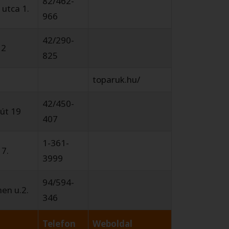
82/462-
 utca 1.
966
42/290-
 2
825
toparuk.hu/
42/450-
 út 19
407
1-361-
17.
3999
94/594-
en u.2.
346
Telefon
Weboldal