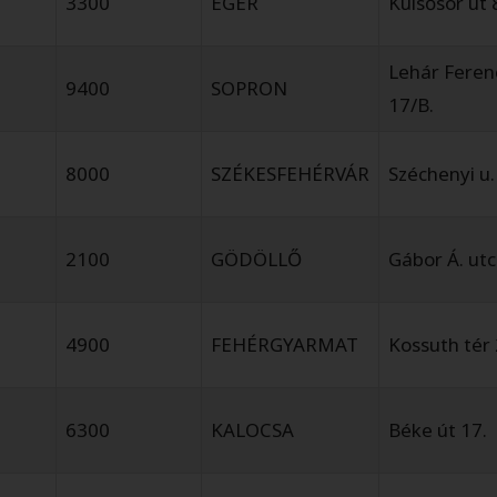
3300
EGER
Külsősor út 
Lehár Ferenc
9400
SOPRON
17/B.
8000
SZÉKESFEHÉRVÁR
Széchenyi u.
2100
GÖDÖLLŐ
Gábor Á. utc
4900
FEHÉRGYARMAT
Kossuth tér 
6300
KALOCSA
Béke út 17.