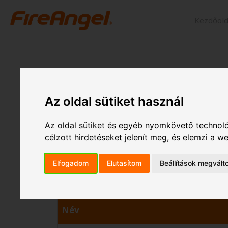
Kilépés
Kezdőold
a
tartalomba
Viszonteladók
Az oldal sütiket használ
Az oldal sütiket és egyéb nyomkövető technoló
Search
célzott hirdetéseket jelenít meg, és elemzi a 
Elfogadom
Elutasítom
Beállítások megvált
Név