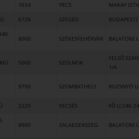
7634
PÉCS
MAKAY ISTV
MÚ
6728
SZEGED
BUDAPESTI 
340.
8000
SZÉKESFEHÉRVÁR
BALATONI U
FELSŐ SZAN
ÁMÚ
5000
SZOLNOK
1/A
9700
SZOMBATHELY
ROZSNYÓ U.
Ú
2220
VECSÉS
FŐ U.246-24
6.
8900
ZALAEGERSZEG
BALATONI Ú