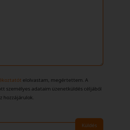
jékoztatót
elolvastam, megértettem. A
t személyes adataim üzenetküldés céljából
z hozzájárulok.