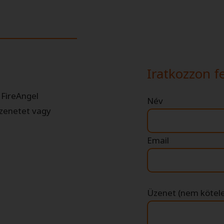
Iratkozzon fe
 FireAngel
Név
üzenetet vagy
Email
Üzenet (nem kötel