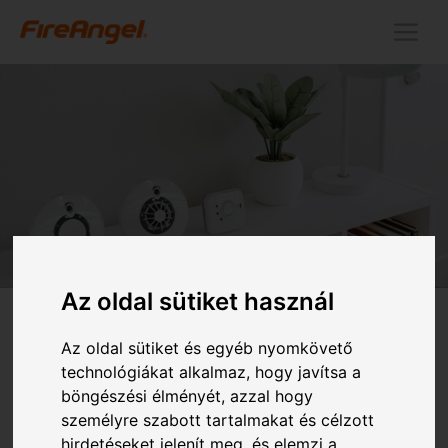
Kilépés
M
a
tartalomba
Az oldal sütiket használ
Az oldal sütiket és egyéb nyomkövető
technológiákat alkalmaz, hogy javítsa a
Szén-monoxid-vészjelzők
böngészési élményét, azzal hogy
kihelyezése
személyre szabott tartalmakat és célzott
hirdetéseket jelenít meg, és elemzi a