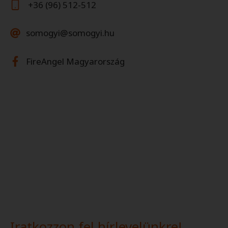
+​36 (96) 512-512
somogyi@somogyi.hu
FireAngel Magyarország
Iratkozzon fel hírlevelünkre!