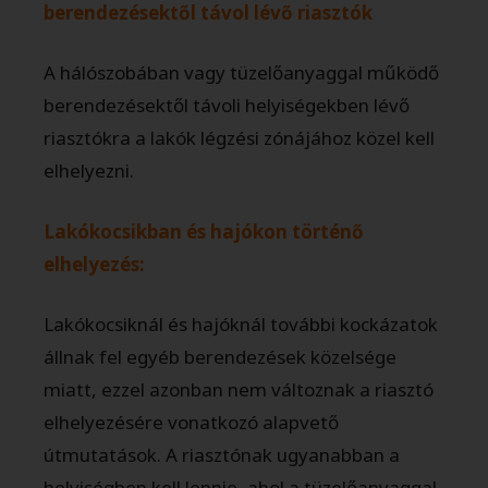
berendezésektől távol lévő
riasztók
A hálószobában vagy tüzelőanyaggal működő
berendezésektől távoli helyiségekben lévő
riasztókra a lakók légzési zónájához közel kell
elhelyezni.
Lakókocsikban és hajókon történő
elhelyezés:
Lakókocsiknál és hajóknál további kockázatok
állnak fel egyéb berendezések közelsége
miatt, ezzel azonban nem változnak a riasztó
elhelyezésére vonatkozó alapvető
útmutatások. A riasztónak ugyanabban a
helyiségben kell lennie, ahol a tüzelőanyaggal