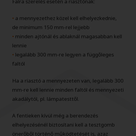
Falra szerelés esetén a riasztónak:
•
a mennyezethez közel kell elhelyezkednie,
de minimum 150 mm-rel lejjebb
•
minden ajtónál és ablaknál magasabban kell
lennie
•
legalább 300 mm-re legyen a függőleges
faltól
Ha a riasztó a mennyezeten van, legalább 300
mm-re kell lennie minden faltól és mennyezeti
akadálytól, pl. lámpatesttől.
A fentieken kívül még a berendezés
elhelyezésénél biztosítani kell a tesztgomb
önerőből történő működtetését is, azaz