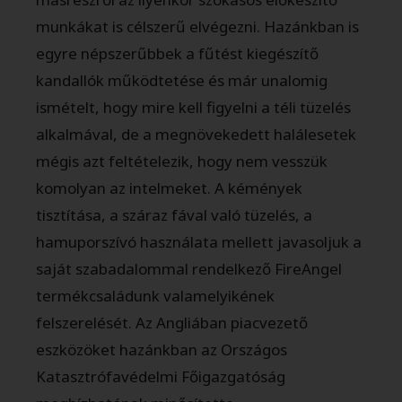
munkákat is célszerű elvégezni. Hazánkban is
egyre népszerűbbek a fűtést kiegészítő
kandallók működtetése és már unalomig
ismételt, hogy mire kell figyelni a téli tüzelés
alkalmával, de a megnövekedett halálesetek
mégis azt feltételezik, hogy nem vesszük
komolyan az intelmeket. A kémények
tisztítása, a száraz fával való tüzelés, a
hamuporszívó használata mellett javasoljuk a
saját szabadalommal rendelkező FireAngel
termékcsaládunk valamelyikének
felszerelését. Az Angliában piacvezető
eszközöket hazánkban az Országos
Katasztrófavédelmi Főigazgatóság