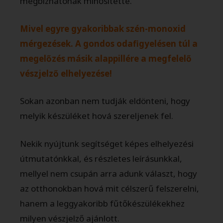
megbízhatónak minősítette.
Mivel egyre gyakoribbak szén-monoxid
mérgezések. A gondos odafigyelésen túl a
megelőzés másik alappillére a megfelelő
vészjelző elhelyezése!
Sokan azonban nem tudják eldönteni, hogy
melyik készüléket hová szereljenek fel.
Nekik nyújtunk segítséget képes elhelyezési
útmutatónkkal, és részletes leírásunkkal,
mellyel nem csupán arra adunk választ, hogy
az otthonokban hová mit célszerű felszerelni,
hanem a leggyakoribb fűtőkészülékekhez
milyen vészjelző ajánlott.